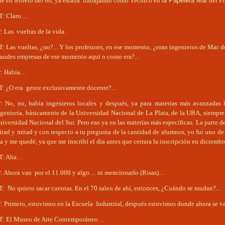
ue en febrero del 66, ya estaba trabajando como Técnico en
la Papelera Mar
del Pl
T: Claro…
: Las vueltas de la vida.
: Las vueltas, ¿no?... Y los profesores, en ese momento, ¿eran ingenieros de Mar d
randes empresas de ese momento aquí o como era?...
P: Había…
T: ¿O era gente exclusivamente docente?...
P: No, no, había ingenieros locales y después, ya para materias más avanzadas 
geniería, básicamente de la Universidad Nacional de La Plata, de la UBA, siempre 
iversidad Nacional del Sur. Pero eso ya en las materias más específicas. La parte de
tad y mitad y con respecto a tu pregunta de la cantidad de alumnos, yo fui uno de
a y me quedé, ya que me inscribí el día antes que cerrara la inscripción en diciembr
T: Aha…
P: Ahora van por el 11.000 y algo… ni mencionarlo (Risas)…
: No quiero sacar cuentas. En el 70 salen de ahí, entonces, ¿Cuándo se mudan?...
P: Primero, estuvimos en la Escuela Industrial, después estuvimos donde ahora se 
T: El Museo de Arte Contemporáneo…