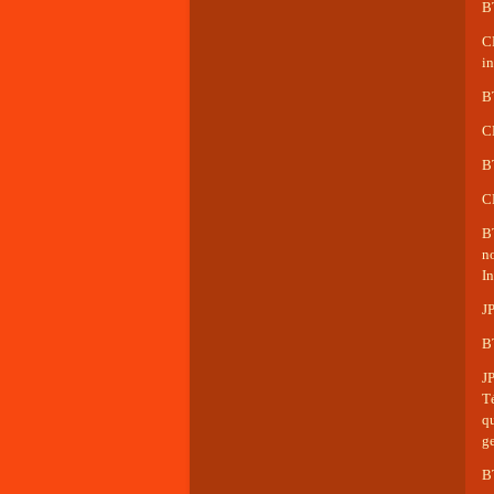
B
C
in
B
CF
B
C
B
n
In
J
BT
J
T
q
g
BT