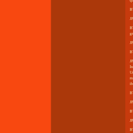
q
B
JP
BT
g
J
B
J
In
Un
mi
ib
B
J
BT
J
B