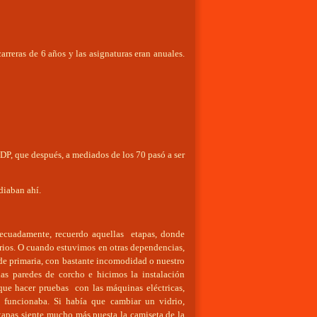
arreras de 6 años y las asignaturas eran anuales.
DP, que después, a mediados de los 70 pasó a ser
diaban ahí.
adecuadamente, recuerdo aquellas etapas, donde
torios. O cuando estuvimos en otras dependencias,
 de primaria, con bastante incomodidad o nuestro
las paredes de corcho e hicimos la instalación
que hacer pruebas con las máquinas eléctricas,
 funcionaba. Si había que cambiar un vidrio,
etapas siente mucho más puesta la camiseta de la