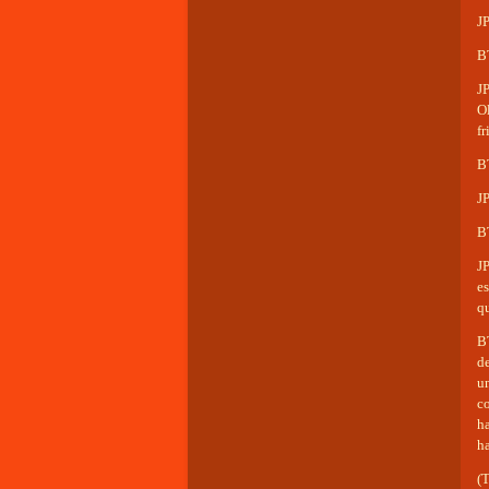
J
B
J
O
fr
BT
JP
B
J
es
q
BT
de
u
c
h
h
(T