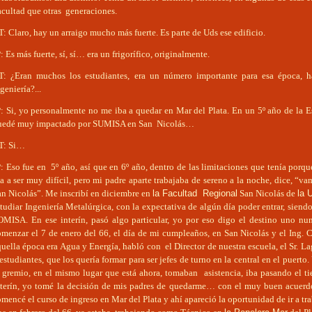
acultad que otras generaciones.
: Claro, hay un arraigo mucho más fuerte. Es parte de Uds ese edificio.
: Es más fuerte, sí, sí… era un frigorífico, originalmente.
T: ¿Eran muchos los estudiantes, era un número importante para esa época, 
geniería?...
P: Si, yo personalmente no me iba a quedar en Mar del Plata. En un 5º año de la E
uedé muy impactado por SUMISA en San Nicolás…
T: Si…
: Eso fue en 5º año, así que en 6º año, dentro de las limitaciones que tenía porq
a a ser muy difícil, pero mi padre aparte trabajaba de sereno a la noche, dice, “v
an Nicolás”. Me inscribí en diciembre en
la Facultad Regional
San Nicolás de
la 
tudiar Ingeniería Metalúrgica, con la expectativa de algún día poder entrar, siendo
OMISA. En ese interín, pasó algo particular, yo por eso digo el destino uno nun
omenzar el 7 de enero del 66, el día de mi cumpleaños, en San Nicolás y el Ing. C
uella época era Agua y Energía, habló con el Director de nuestra escuela, el Sr. Lag
estudiantes, que los quería formar para ser jefes de turno en la central en el puert
l gremio, en el mismo lugar que está ahora, tomaban asistencia, iba pasando el 
nterín, yo tomé la decisión de mis padres de quedarme… con el muy buen acuerdo
mencé el curso de ingreso en Mar del Plata y ahí apareció la oportunidad de ir a tr