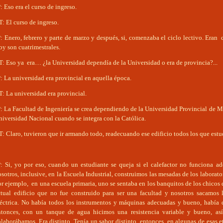
: Eso era el curso de ingreso.
: El curso de ingreso.
: Enero, febrero y parte de marzo y después, si, comenzaba el ciclo lectivo. Eran c
y son cuatrimestrales.
T: Eso ya era… ¿la Universidad dependía de la Universidad o era de provincia?...
: La universidad era provincial en aquella época.
: La universidad era provincial.
: La Facultad de Ingeniería se crea dependiendo de la Universidad Provincial de M
niversidad Nacional cuando se integra con la Católica.
: Claro, tuvieron que ir armando todo, readecuando ese edificio todos los que estu
P: Si, yo por eso, cuando un estudiante se queja si el calefactor no funciona 
sotros, inclusive, en la Escuela Industrial, construimos las mesadas de los labora
r ejemplo, en una escuela primaria, uno se sentaba en los banquitos de los chicos
ctual edificio que no fue construido para ser una facultad y nosotros sacamos 
léctrica. No había todos los instrumentos y máquinas adecuadas y bueno, había 
ntonces, con un tanque de agua hicimos una resistencia variable y bueno, así
laborábamos. Era distinto. Tenía un sabor distinto, entonces, en algunas de esas 