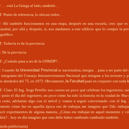
P: … está La Gringa al lado, también…
T: Punto de referencia, lo ubican todos…
P: Ahí también funcionamos en una etapa, después en una escuela, creo que es
lazabal, por allá y después, si, nos mudamos a este edificio que lo compra la pro
igorífico.
: Todavía es de la provincia.
: De la provincia.
T: ¿Cuándo pasa a ser de la UNMDP?...
P: Cuando
la Universidad Provincial
se nacionaliza, integra… pasa a ser parte del
 integrante del Consejo Interuniversitario Nacional que integran a los rectores y 
ue alrededor del 75, en 1975. Obviamente,
la Facultad
pasó en conjunto con toda
l
: Claro. El Ing. Jorge Petrillo nos cuenta un poco qué celebran los ingenieros, ta
 junio el día del ingeniero, un poco cómo ha sido la historia en la ciudad de Mar 
n corte, adelantar algo con el móvil y vamos a seguir conversando con el Ing. J
omente cómo fue en aquella época eso de trabajar, me imagino que Uds. trabaja
acer experimentos de alguna manera, ¿Cómo era trabajar en aquel momento y có
abía?... hoy en día imagino que esto debe haber cambiado cambiado también.
anda publicitaria)