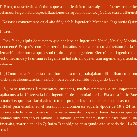
: Bien, una serie de anécdotas que a uno le deben traer algunos fuertes recuerdos 
ecíamos, Jorge, había especializaciones en aquel momento, ¿Cuáles eran a diferenc
: Nosotros comenzamos en el año 66 y había Ingeniería Mecánica, Ingeniería Químic
: Tres.
P: Tres. Y hay algún documento que hablaba de Ingeniería Naval, Naval y Mecánic
o comencé. Después, con el correr de los años, se crea como una división de la In
ientación electrónica, que es mi título, hoy es Ingeniero Electrónico, Ingeniería e
ectromecánica y la última es Ingeniería Industrial, que es una ingeniería particular
s demás.
T: ¿Cómo hacían?... tenían imagino laboratorios, trabajaban allí… iban como me
orde a las circunstancias, también iban en este sentido trabajando Uds o…
P: Si, pero teníamos limitaciones, entonces, muchas prácticas o un important
iajábamos a la Universidad de Ingeniería de la ciudad de La Plata o a la de Bue
aboratorios que esas facultades tenían, porque los docentes eran de esas unida
acilidad para estudiar en el horario. Funcionaba en aquella época de 18 a 24 hs
ambién este horario no se cumplía estrictamente porque al tener docentes que v
eníamos muy cargado el sábado. El sábado, generalmente, había clases todo el d
rimer año, materia anual o Química Tecnológica en segundo año, sábado de 14 a 20
o cual…