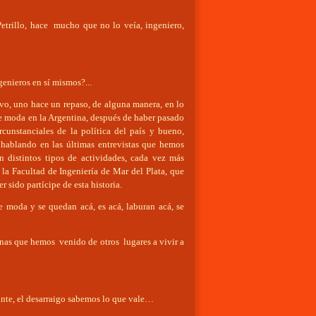
Petrillo, hace mucho que no lo veía, ingeniero,
genieros en sí mismos?...
vo, uno hace un repaso, de alguna manera, en lo
de moda en la Argentina, después de haber pasado
unstanciales de la política del país y bueno,
hablando en las últimas entrevistas que hemos
distintos tipos de actividades, cada vez más
la Facultad de Ingeniería de Mar del Plata, que
r sido partícipe de esta historia.
e moda y se quedan acá, es acá, laburan acá, se
nas que hemos venido de otros lugares a vivir a
nte, el desarraigo sabemos lo que vale…