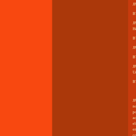
JP
BT
JP
Ho
B
JP
BT
JP
U
BT
J
no
po
a
e
e
co