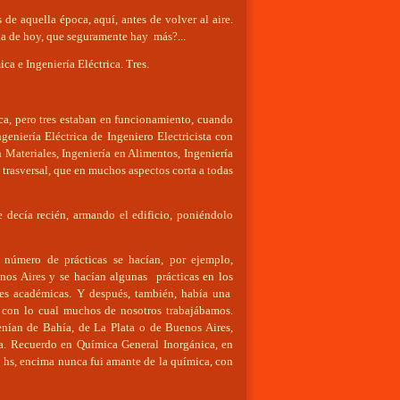
de aquella época, aquí, antes de volver al aire.
ia de hoy, que seguramente hay más?...
a e Ingeniería Eléctrica. Tres.
a, pero tres estaban en funcionamiento, cuando
geniería Eléctrica de Ingeniero Electricista con
n Materiales, Ingeniería en Alimentos, Ingeniería
, trasversal, que en muchos aspectos corta a todas
 decía recién, armando el edificio, poniéndolo
e número de prácticas se hacían, por ejemplo,
nos Aires y se hacían algunas prácticas en los
des académicas. Y después, también, había una
, con lo cual muchos de nosotros trabajábamos.
enían de Bahía, de La Plata o de Buenos Aires,
ía. Recuerdo en Química General Inorgánica, en
 hs, encima nunca fui amante de la química, con