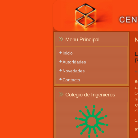
Menu Principal
Inicio
L
Autoridades
Novedades
Mi
Contacto
Be
a
C
Colegio de Ingenieros
r
gr
el
Ca
B