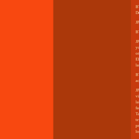
BT
D
JP
BT
J
y
or
El
la
B
ac
J
v
l
f
T
t
p
l