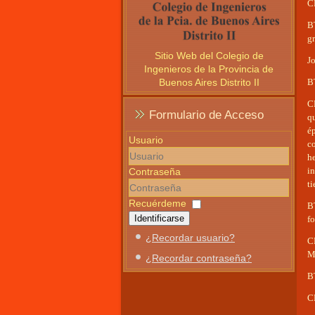
C
B
gr
Sitio Web del Colegio de
Jo
Ingenieros de la Provincia de
Buenos Aires Distrito II
BT
C
Formulario de Acceso
qu
é
Usuario
c
h
i
Contraseña
ti
Recuérdeme
B
Identificarse
fo
¿Recordar usuario?
C
Ma
¿Recordar contraseña?
B
C