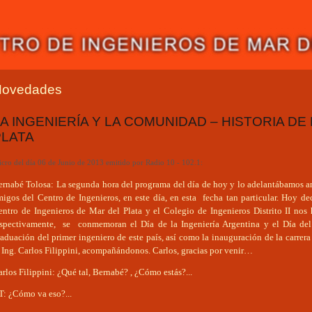
Novedades
A INGENIERÍA Y LA COMUNIDAD – HISTORIA D
PLATA
cro del día 06 de Junio de 2013 emitido por Radio 10 - 102.1:
rnabé Tolosa: La segunda hora del programa del día de hoy y lo adelantábamos ante
migos del Centro de Ingenieros, en este día, en esta fecha tan particular. Hoy de
entro de Ingenieros de Mar del Plata y el Colegio de Ingenieros Distrito II nos
espectivamente, se conmemoran el Día de la Ingeniería Argentina y el Día del
aduación del primer ingeniero de este país, así como la inauguración de la carrera
 Ing. Carlos Filippini, acompañándonos. Carlos, gracias por venir…
rlos Filippini: ¿Qué tal, Bernabé? , ¿Cómo estás?...
T: ¿Cómo va eso?...