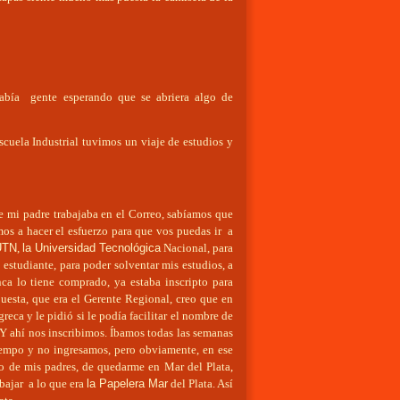
había gente esperando que se abriera algo de
scuela Industrial tuvimos un viaje de estudios y
ue mi padre trabajaba en el Correo, sabíamos que
amos a hacer el esfuerzo para que vos puedas ir a
UTN
,
la Universidad Tecnológica
Nacional, para
 estudiante, para poder solventar mis estudios, a
ca lo tiene comprado, ya estaba inscripto para
uesta, que era el Gerente Regional, creo que en
reca y le pidió si le podía facilitar el nombre de
o. Y ahí nos inscribimos. Íbamos todas las semanas
tiempo y no ingresamos, pero obviamente, en ese
 de mis padres, de quedarme en Mar del Plata,
abajar a lo que era
la Papelera Mar
del Plata. Así