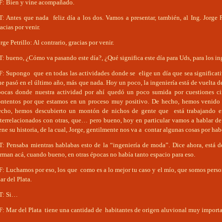
F: Bien y vine acompañado.
T: Antes que nada feliz día a los dos. Vamos a presentar, también, al Ing. Jorge 
acias por venir.
rge Petrillo: Al contrario, gracias por venir.
: bueno, ¿Cómo va pasando este día?, ¿Qué significa este día para Uds, para los in
F: Supongo que en todas las actividades donde se elige un día que sea significati
e pasó en el último año, más que nada. Hoy un poco, la ingeniería está de vuelta 
pocas donde nuestra actividad por ahí quedó un poco sumida por cuestiones circ
ontentos por que estamos en un proceso muy positivo. De hecho, hemos venido 
echo, hemos descubierto un montón de nichos de gente que está trabajando en 
nterrelacionados con otras, que… pero bueno, hoy en particular vamos a hablar de 
ene su historia, de la cual, Jorge, gentilmente nos va a contar algunas cosas por habe
T: Pensaba mientras hablabas esto de la “ingeniería de moda”. Dice ahora, está d
rman acá, cuando bueno, en otras épocas no había tanto espacio para eso.
F: Luchamos por eso, los que como es a lo mejor tu caso y el mío, que somos perso
r del Plata.
T: Si…
F: Mar del Plata tiene una cantidad de habitantes de origen aluvional muy importa