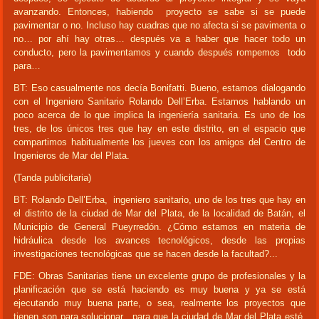
avanzando. Entonces, habiendo proyecto se sabe si se puede
pavimentar o no. Incluso hay cuadras que no afecta si se pavimenta o
no… por ahí hay otras… después va a haber que hacer todo un
conducto, pero la pavimentamos y cuando después rompemos todo
para…
BT: Eso casualmente nos decía Bonifatti. Bueno, estamos dialogando
con el Ingeniero Sanitario Rolando Dell’Erba. Estamos hablando un
poco acerca de lo que implica la ingeniería sanitaria. Es uno de los
tres, de los únicos tres que hay en este distrito, en el espacio que
compartimos habitualmente los jueves con los amigos del Centro de
Ingenieros de Mar del Plata.
(Tanda publicitaria)
BT: Rolando Dell’Erba, ingeniero sanitario, uno de los tres que hay en
el distrito de la ciudad de Mar del Plata, de la localidad de Batán, el
Municipio de General Pueyrredón. ¿Cómo estamos en materia de
hidráulica desde los avances tecnológicos, desde las propias
investigaciones tecnológicas que se hacen desde la facultad?...
FDE: Obras Sanitarias tiene un excelente grupo de profesionales y la
planificación que se está haciendo es muy buena y ya se está
ejecutando muy buena parte, o sea, realmente los proyectos que
tienen son para solucionar, para que la ciudad de Mar del Plata esté,