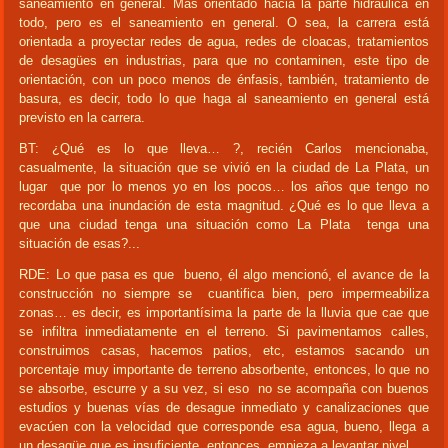
saneamiento en general. Más orientado hacia la parte hidráulica en
todo, pero es el saneamiento en general. O sea, la carrera está
orientada a proyectar redes de agua, redes de cloacas, tratamientos
de desagües en industrias, para que no contaminen, este tipo de
orientación, con un poco menos de énfasis, también, tratamiento de
basura, es decir, todo lo que haga al saneamiento en general está
previsto en la carrera.
BT: ¿Qué es lo que lleva… ?, recién Carlos mencionaba,
casualmente, la situación que se vivió en la ciudad de La Plata, un
lugar que por lo menos yo en los pocos… los años que tengo no
recordaba una inundación de esta magnitud. ¿Qué es lo que lleva a
que una ciudad tenga una situación como La Plata tenga una
situación de esas?...
RDE: Lo que pasa es que bueno, él algo mencionó, el avance de la
construcción no siempre se cuantifica bien, pero impermeabiliza
zonas… es decir, es importantísima la parte de la lluvia que cae que
se infiltra inmediatamente en el terreno. Si pavimentamos calles,
construimos casas, hacemos patios, etc, estamos sacando un
porcentaje muy importante de terreno absorbente, entonces, lo que no
se absorbe, escurre y a su vez, si eso no se acompaña con buenos
estudios y buenas vías de desague inmediato y canalizaciones que
evacúen con la velocidad que corresponde esa agua, bueno, llega a
un desagüe que es insuficiente, entonces, empieza a levantar nivel.