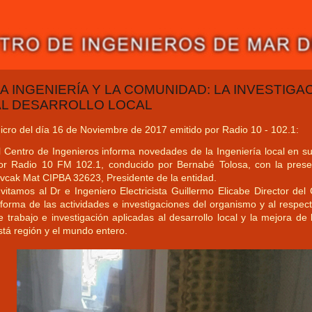
A INGENIERÍA Y LA COMUNIDAD: LA INVESTIGA
AL DESARROLLO LOCAL
icro del día 16 de Noviembre de 2017 emitido por Radio 10 - 102.1:
l Centro de Ingenieros informa novedades de la Ingeniería local en su
or Radio 10 FM 102.1, conducido por Bernabé Tolosa, con la presenc
vcak Mat CIPBA 32623, Presidente de la entidad.
nvitamos al Dr e Ingeniero Electricista Guillermo Elicabe Director 
nforma de las actividades e investigaciones del organismo y al respecto
e trabajo e investigación aplicadas al desarrollo local y la mejora d
stá región y el mundo entero.