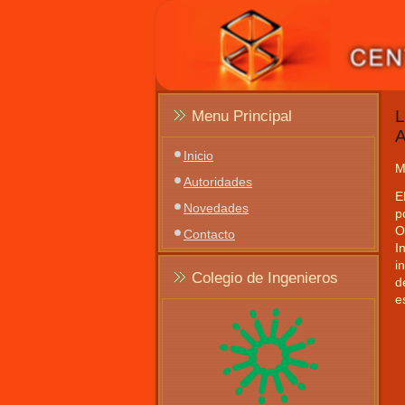
L
Menu Principal
Inicio
M
Autoridades
E
Novedades
p
O
Contacto
I
i
Colegio de Ingenieros
d
e