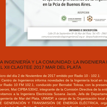
A INGENIERÍA Y LA COMUNIDAD: LA INGENIERA
L XII CLAGTEE 2017 MAR DEL PLATA
icro del día 2 de Noviembre de 2017 emitido por Radio 10 - 102.1:
l Centro de Ingenieros informa novedades de la Ingeniería local en su
or Radio 10 FM 102.1, conducido por Bernabé Tolosa, con la presenc
peroni, Mat CIPBA 53042, integrante de la Comisión Directiva de la ent
nvitamos a la Ingeniera Electricista Susana Jacob, Jefa de Departame
ngeniería de Mar del Plata, UNMDP, a cargo de la Organización l
E GENERACIÓN Y TRANSMISIÓN DE ENERGÍA ELÉCTRICA, organiza