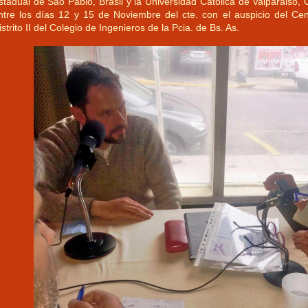
stadual de Sao Pablo, Brasil y la Universidad Católica de Valparaiso, 
ntre los días 12 y 15 de Noviembre del cte. con el auspicio del Cen
istrito II del Colegio de Ingenieros de la Pcia. de Bs. As.